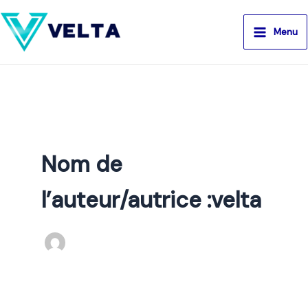
Aller
au
Menu
contenu
Nom de
l’auteur/autrice :velta